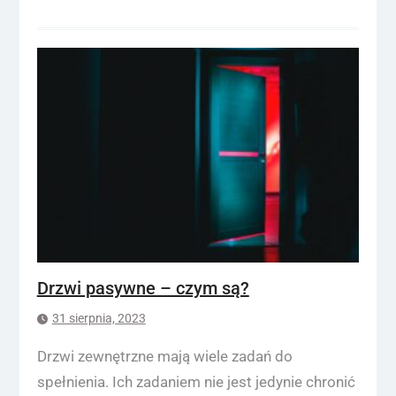
Drzwi pasywne – czym są?
31 sierpnia, 2023
Drzwi zewnętrzne mają wiele zadań do
spełnienia. Ich zadaniem nie jest jedynie chronić