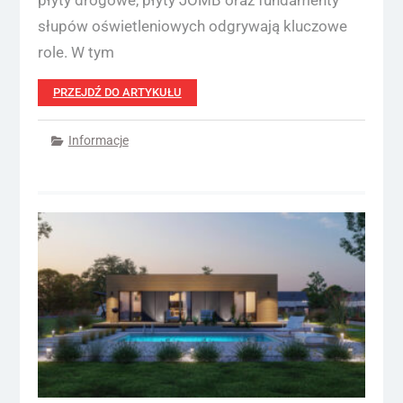
płyty drogowe, płyty JOMB oraz fundamenty
słupów oświetleniowych odgrywają kluczowe
role. W tym
PRZEJDŹ DO ARTYKUŁU
Informacje