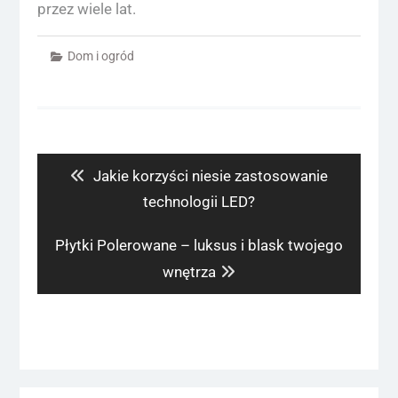
przez wiele lat.
Dom i ogród
Nawigacja
wpisu
Previous
Jakie korzyści niesie zastosowanie
post:
technologii LED?
Next
Płytki Polerowane – luksus i blask twojego
post:
wnętrza