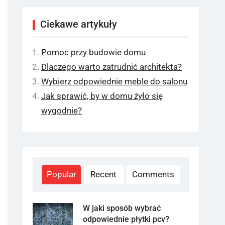
Ciekawe artykuły
Pomoc przy budowie domu
Dlaczego warto zatrudnić architekta?
Wybierz odpowiednie meble do salonu
Jak sprawić, by w domu żyło się
wygodnie?
Popular
Recent
Comments
W jaki sposób wybrać
odpowiednie płytki pcv?