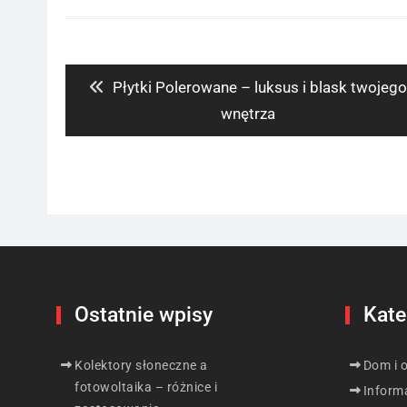
Nawigacja
wpisu
Previous
Płytki Polerowane – luksus i blask twojego
post:
wnętrza
Ostatnie wpisy
Kate
Kolektory słoneczne a
Dom i 
fotowoltaika – różnice i
Inform