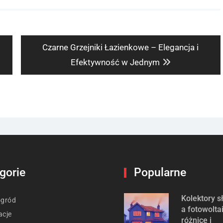
Next
Czarne Grzejniki Łazienkowe – Elegancja i
post:
Efektywność w Jednym
gorie
Popularne
Kolektory 
ogród
a fotowolta
acje
różnice i