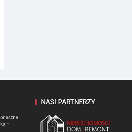
NASI PARTNERZY
słoneczne
ika –