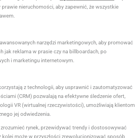
w prawie nieruchomości, aby zapewnić, że wszystkie
rawem.
zaawansowanych narzędzi marketingowych, aby promować
ch jak reklama w prasie czy na billboardach, po
ych i marketingu internetowym.
orzystają z technologii, aby usprawnić i zautomatyzować
ciami (CRM) pozwalają na efektywne śledzenie ofert,
hnologii VR (wirtualnej rzeczywistości), umożliwiają klientom
znego jej odwiedzenia.
j zrozumieć rynek, przewidywać trendy i dostosowywać
z kolei może w przyszłości zrewolucjonizować sposób