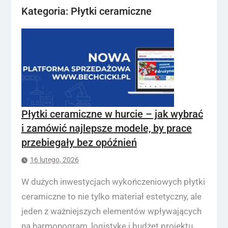
Kategoria:
Płytki ceramiczne
Płytki ceramiczne w hurcie – jak wybrać
i zamówić najlepsze modele, by prace
przebiegały bez opóźnień
16 lutego, 2026
W dużych inwestycjach wykończeniowych płytki
ceramiczne to nie tylko materiał estetyczny, ale
jeden z ważniejszych elementów wpływających
na harmonogram, logistykę i budżet projektu.