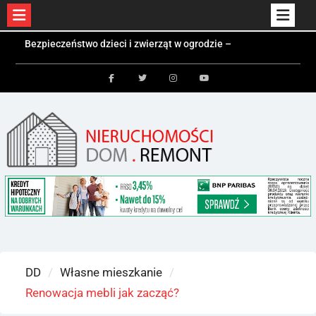
Bezpieczeństwo dzieci i zwierząt w ogrodzie –
jakie ogrodzenie wybrać?
Skip
Czym jest kontener mieszkalny i kiedy się
to
sprawdzi?
Kolektory słoneczne a fotowoltaika – różnice i
content
zastosowania
Facebook
Twitter
Instagram
Youtube
DD
Własne mieszkanie
Renowacja mebli jak zacząć?