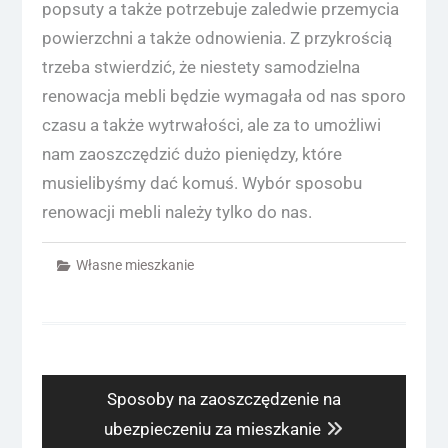
popsuty a także potrzebuje zaledwie przemycia
powierzchni a także odnowienia. Z przykrością
trzeba stwierdzić, że niestety samodzielna
renowacja mebli będzie wymagała od nas sporo
czasu a także wytrwałości, ale za to umożliwi
nam zaoszczędzić dużo pieniędzy, które
musielibyśmy dać komuś. Wybór sposobu
renowacji mebli należy tylko do nas.
Własne mieszkanie
Nawigacja
wpisu
Next
Sposoby na zaoszczędzenie na
post:
ubezpieczeniu za mieszkanie