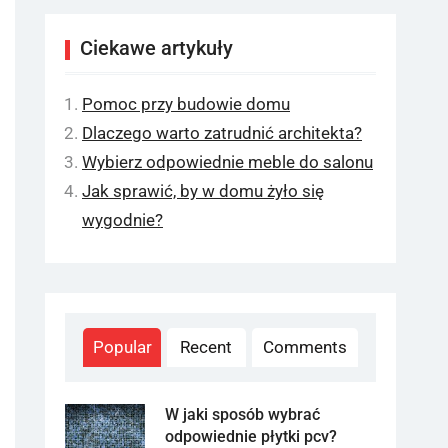
Ciekawe artykuły
Pomoc przy budowie domu
Dlaczego warto zatrudnić architekta?
Wybierz odpowiednie meble do salonu
Jak sprawić, by w domu żyło się
wygodnie?
Popular
Recent
Comments
W jaki sposób wybrać
odpowiednie płytki pcv?