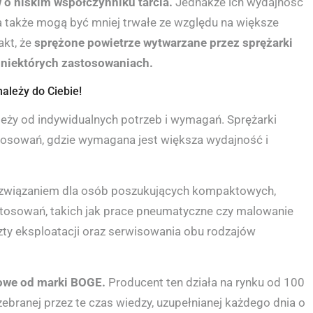
o niskim współczynniku tarcia.
Jednakże ich wydajność
 a także mogą być mniej trwałe ze względu na większe
akt, że
sprężone powietrze wytwarzane przez sprężarki
w niektórych zastosowaniach.
ależy do Ciebie!
eży od indywidualnych potrzeb i wymagań. Sprężarki
tosowań, gdzie wymagana jest większa wydajność i
ozwiązaniem dla osób poszukujących kompaktowych,
astosowań, takich jak prace pneumatyczne czy malowanie
ty eksploatacji oraz serwisowania obu rodzajów
kowe od marki BOGE.
Producent ten działa na rynku od 100
zebranej przez te czas wiedzy, uzupełnianej każdego dnia o