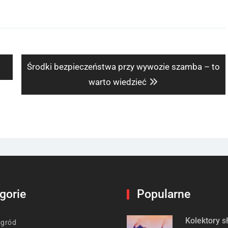
Next
Środki bezpieczeństwa przy wywozie szamba – to
post:
warto wiedzieć
gorie
Popularne
Kolektory 
ogród