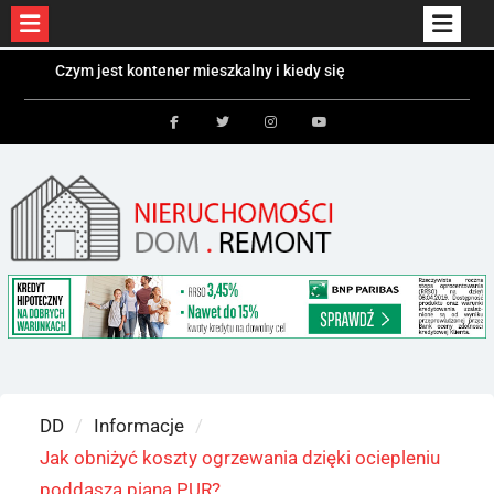
Skip
Czym jest kontener mieszkalny i kiedy się
to
sprawdzi?
Kolektory słoneczne a fotowoltaika – różnice i
content
zastosowania
Facebook
Twitter
Instagram
Youtube
Bezpieczeństwo dzieci i zwierząt w ogrodzie –
jakie ogrodzenie wybrać?
DD
Informacje
Jak obniżyć koszty ogrzewania dzięki ociepleniu
poddasza pianą PUR?