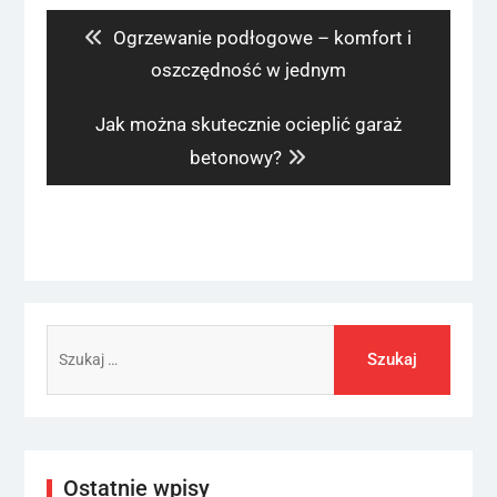
wpisu
Previous
Ogrzewanie podłogowe – komfort i
post:
oszczędność w jednym
Next
Jak można skutecznie ocieplić garaż
post:
betonowy?
Szukaj:
Ostatnie wpisy