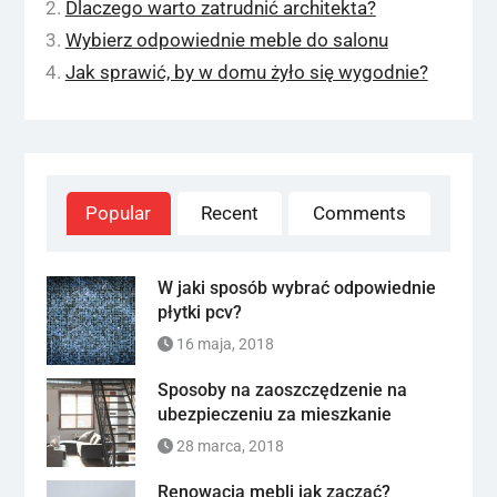
Dlaczego warto zatrudnić architekta?
Wybierz odpowiednie meble do salonu
Jak sprawić, by w domu żyło się wygodnie?
Popular
Recent
Comments
W jaki sposób wybrać odpowiednie
płytki pcv?
16 maja, 2018
Sposoby na zaoszczędzenie na
ubezpieczeniu za mieszkanie
28 marca, 2018
Renowacja mebli jak zacząć?