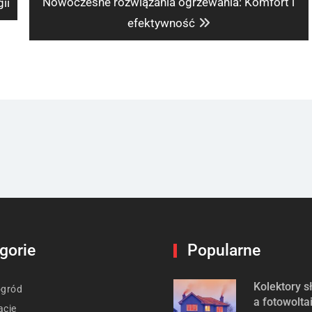
Next
Nowoczesne rozwiązania ogrzewania: Komfort i
ii
post:
efektywność
gorie
Popularne
Kolektory 
ogród
a fotowolta
acje