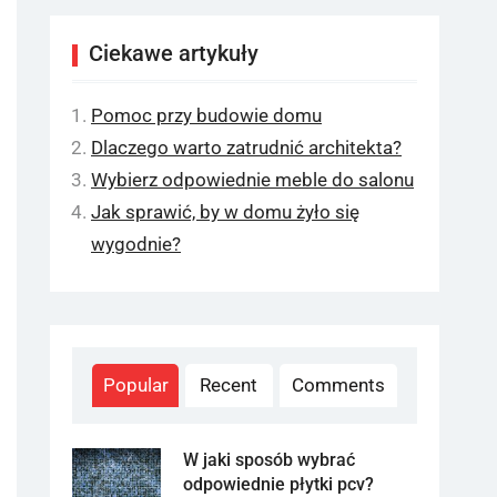
Ciekawe artykuły
Pomoc przy budowie domu
Dlaczego warto zatrudnić architekta?
Wybierz odpowiednie meble do salonu
Jak sprawić, by w domu żyło się
wygodnie?
Popular
Recent
Comments
W jaki sposób wybrać
odpowiednie płytki pcv?