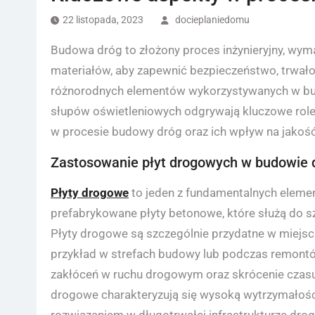
22 listopada, 2023
docieplaniedomu
Budowa dróg to złożony proces inżynieryjny, wym
materiałów, aby zapewnić bezpieczeństwo, trwało
różnorodnych elementów wykorzystywanych w bud
słupów oświetleniowych odgrywają kluczowe rol
w procesie budowy dróg oraz ich wpływ na jakoś
Zastosowanie płyt drogowych w budowie 
Płyty drogowe
to jeden z fundamentalnych eleme
prefabrykowane płyty betonowe, które służą do s
Płyty drogowe są szczególnie przydatne w miejsca
przykład w strefach budowy lub podczas remontó
zakłóceń w ruchu drogowym oraz skrócenie czasu
drogowe charakteryzują się wysoką wytrzymałości
rozwiązaniem w długotrwałej infrastrukturze dro