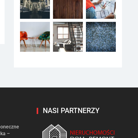
NASI PARTNERZY
słoneczne
ika –