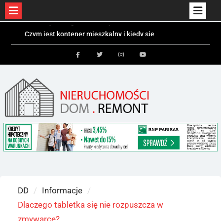
Skip
Czym jest kontener mieszkalny i kiedy się
to
sprawdzi?
Kolektory słoneczne a fotowoltaika – różnice i
content
zastosowania
Facebook
Twitter
Instagram
Youtube
Bezpieczeństwo dzieci i zwierząt w ogrodzie –
jakie ogrodzenie wybrać?
DD
Informacje
Dlaczego tabletka się nie rozpuszcza w
zmywarce?