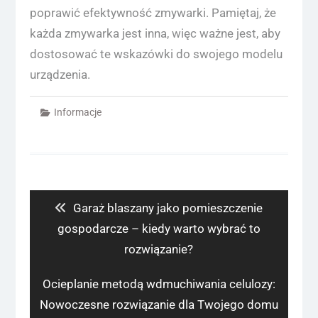
poprawić efektywność zmywarki. Pamiętaj, że
każda zmywarka jest inna, więc ważne jest, aby
dostosować te wskazówki do swojego modelu
urządzenia.
Informacje
Nawigacja
wpisu
Previous
Garaż blaszany jako pomieszczenie
post:
gospodarcze – kiedy warto wybrać to
rozwiązanie?
Next
Ocieplanie metodą wdmuchiwania celulozy:
post:
Nowoczesne rozwiązanie dla Twojego domu