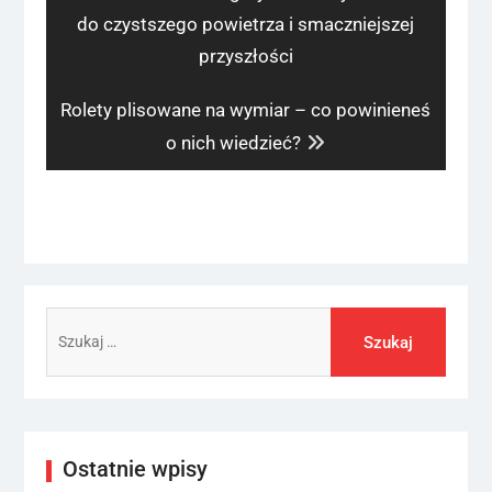
post:
do czystszego powietrza i smaczniejszej
przyszłości
Next
Rolety plisowane na wymiar – co powinieneś
post:
o nich wiedzieć?
Szukaj:
Ostatnie wpisy