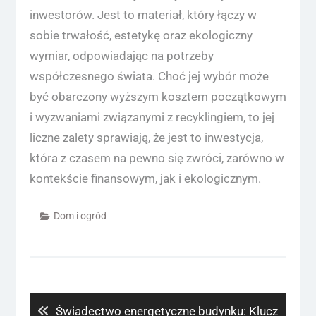
inwestorów. Jest to materiał, który łączy w
sobie trwałość, estetykę oraz ekologiczny
wymiar, odpowiadając na potrzeby
współczesnego świata. Choć jej wybór może
być obarczony wyższym kosztem początkowym
i wyzwaniami związanymi z recyklingiem, to jej
liczne zalety sprawiają, że jest to inwestycja,
która z czasem na pewno się zwróci, zarówno w
kontekście finansowym, jak i ekologicznym.
Dom i ogród
Nawigacja
wpisu
Previous
Świadectwo energetyczne budynku: Klucz