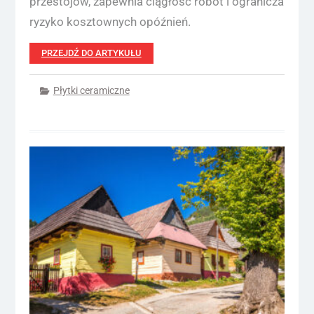
przestojów, zapewnia ciągłość robót i ogranicza
ryzyko kosztownych opóźnień.
PRZEJDŹ DO ARTYKUŁU
Płytki ceramiczne