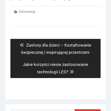
Informacje
Nawigacja
wpisu
Previous
Zasłony dla dzieci – Kształtowanie
post:
bezpiecznej i inspirującej przestrzeni
Next
Jakie korzyści niesie zastosowanie
post:
technologii LED?