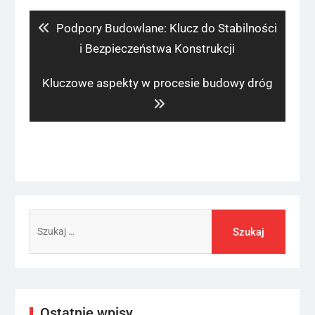
wpisu
Previous
Podpory Budowlane: Klucz do Stabilności
post:
i Bezpieczeństwa Konstrukcji
Next
Kluczowe aspekty w procesie budowy dróg
post:
Szukaj:
Ostatnie wpisy