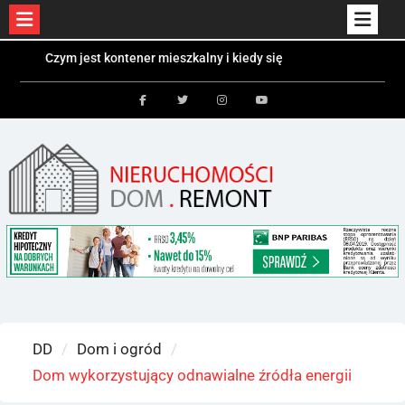
Skip
Czym jest kontener mieszkalny i kiedy się
to
sprawdzi?
Kolektory słoneczne a fotowoltaika – różnice i
content
zastosowania
Facebook
Twitter
Instagram
Youtube
Bezpieczeństwo dzieci i zwierząt w ogrodzie –
jakie ogrodzenie wybrać?
DD
Dom i ogród
Dom wykorzystujący odnawialne źródła energii