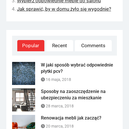
Wybierz odpowiednie meble do salonu
Jak sprawić, by w domu żyło się wygodnie?
Popular
Recent
Comments
W jaki sposób wybrać odpowiednie
płytki pcv?
16 maja, 2018
Sposoby na zaoszczędzenie na
ubezpieczeniu za mieszkanie
28 marca, 2018
Renowacja mebli jak zacząć?
20 marca, 2018