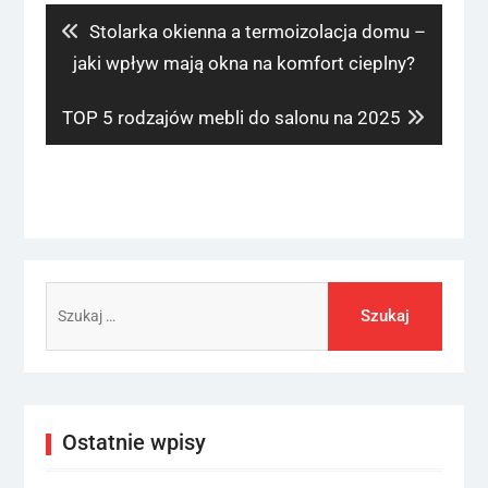
Previous
Stolarka okienna a termoizolacja domu –
post:
jaki wpływ mają okna na komfort cieplny?
Next
TOP 5 rodzajów mebli do salonu na 2025
post:
Szukaj:
Ostatnie wpisy