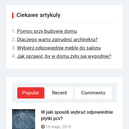
Ciekawe artykuły
Pomoc przy budowie domu
Dlaczego warto zatrudnić architekta?
Wybierz odpowiednie meble do salonu
Jak sprawić, by w domu żyło się wygodnie?
Popular
Recent
Comments
W jaki sposób wybrać odpowiednie
płytki pcv?
16 maja, 2018