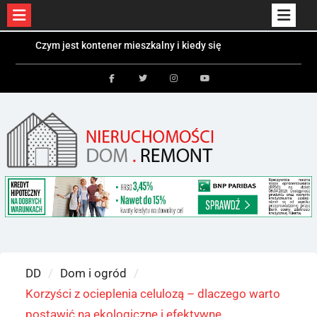
Skip
Czym jest kontener mieszkalny i kiedy się
to
sprawdzi?
Kolektory słoneczne a fotowoltaika – różnice i
content
zastosowania
Facebook
Twitter
Instagram
Youtube
Bezpieczeństwo dzieci i zwierząt w ogrodzie –
jakie ogrodzenie wybrać?
DD
Dom i ogród
Korzyści z ocieplenia celulozą – dlaczego warto
postawić na ekologiczne i efektywne