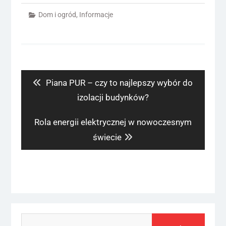
Dom i ogród
,
Informacje
Nawigacja
wpisu
Previous
Piana PUR – czy to najlepszy wybór do
post:
izolacji budynków?
Next
Rola energii elektrycznej w nowoczesnym
post:
świecie
Szukaj: