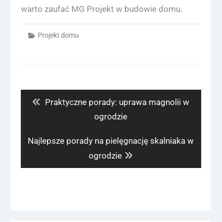
warto zaufać MG Projekt w budowie domu.
Projekt domu
Nawigacja
wpisu
Previous
Praktyczne porady: uprawa magnolii w
post:
ogrodzie
Next
Najlepsze porady na pielęgnację skalniaka w
post:
ogrodzie