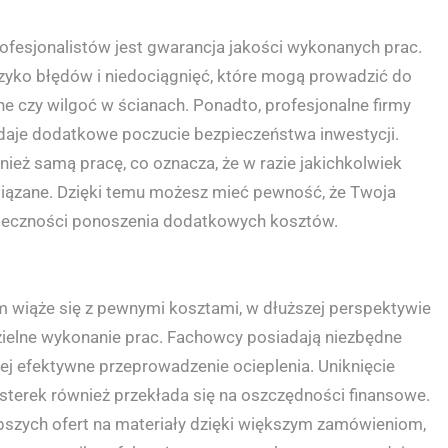
ofesjonalistów jest gwarancja jakości wykonanych prac.
ryzyko błędów i niedociągnięć, które mogą prowadzić do
e czy wilgoć w ścianach. Ponadto, profesjonalne firmy
 daje dodatkowe poczucie bezpieczeństwa inwestycji.
wnież samą pracę, co oznacza, że w razie jakichkolwiek
wiązane. Dzięki temu możesz mieć pewność, że Twoja
onieczności ponoszenia dodatkowych kosztów.
om wiąże się z pewnymi kosztami, w dłuższej perspektywie
zielne wykonanie prac. Fachowcy posiadają niezbędne
iej efektywne przeprowadzenie ocieplenia. Uniknięcie
terek również przekłada się na oszczędności finansowe.
pszych ofert na materiały dzięki większym zamówieniom,