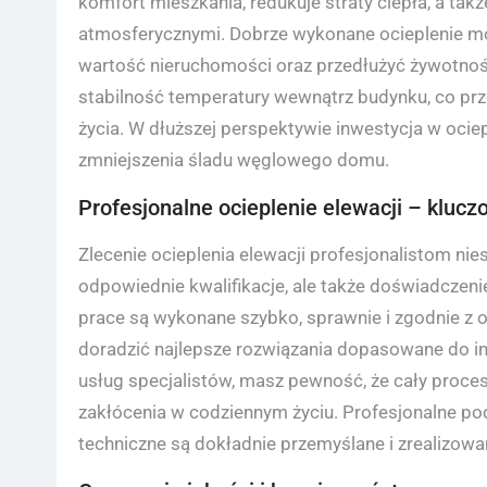
komfort mieszkania, redukuje straty ciepła, a t
atmosferycznymi. Dobrze wykonane ocieplenie mo
wartość nieruchomości oraz przedłużyć żywotność
stabilność temperatury wewnątrz budynku, co prz
życia. W dłuższej perspektywie inwestycja w ocie
zmniejszenia śladu węglowego domu.
Profesjonalne ocieplenie elewacji – klucz
Zlecenie ocieplenia elewacji profesjonalistom nie
odpowiednie kwalifikacje, ale także doświadczeni
prace są wykonane szybko, sprawnie i zgodnie z o
doradzić najlepsze rozwiązania dopasowane do in
usług specjalistów, masz pewność, że cały proc
zakłócenia w codziennym życiu. Profesjonalne pod
techniczne są dokładnie przemyślane i zrealizowa