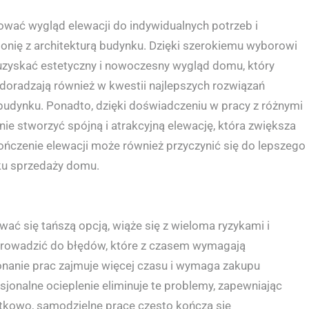
ować wygląd elewacji do indywidualnych potrzeb i
monię z architekturą budynku. Dzięki szerokiemu wyborowi
uzyskać estetyczny i nowoczesny wygląd domu, który
ci doradzają również w kwestii najlepszych rozwiązań
 budynku. Ponadto, dzięki doświadczeniu w pracy z różnymi
anie stworzyć spójną i atrakcyjną elewację, która zwiększa
ńczenie elewacji może również przyczynić się do lepszego
ku sprzedaży domu.
ć się tańszą opcją, wiąże się z wieloma ryzykami i
prowadzić do błędów, które z czasem wymagają
nanie prac zajmuje więcej czasu i wymaga zakupu
sjonalne ocieplenie eliminuje te problemy, zapewniając
tkowo, samodzielne prace często kończą się