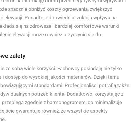
akże chroni konstrukcję domu przed negatywnymi wpływami
że znacznie obniżyć koszty ogrzewania, zwiększyć
 elewacji. Ponadto, odpowiednia izolacja wpływa na
ekłada się na zdrowsze i bardziej komfortowe warunki
plenie elewacji może również przyczynić się do
owe zalety
sie ze sobą wiele korzyści. Fachowcy posiadają nie tylko
e i dostęp do wysokiej jakości materiałów. Dzięki temu
bowiązującymi standardami. Profesjonaliści potrafią także
dywidualnych potrzeb klienta. Dodatkowo, korzystając z
es przebiega zgodnie z harmonogramem, co minimalizuje
ejście gwarantuje również, że wszystkie aspekty
ne.