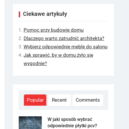
Ciekawe artykuły
Pomoc przy budowie domu
Dlaczego warto zatrudnić architekta?
Wybierz odpowiednie meble do salonu
Jak sprawić, by w domu żyło się
wygodnie?
Popular
Recent
Comments
W jaki sposób wybrać
odpowiednie płytki pcv?