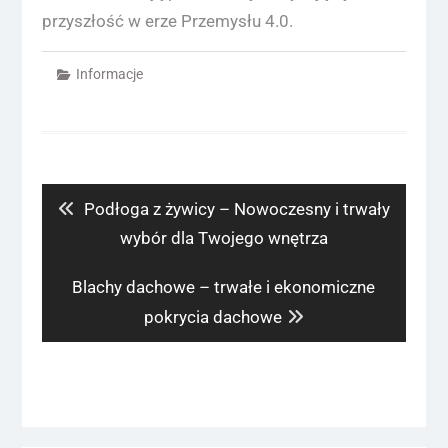
przyszłość w erze Przemysłu 4.0.
Informacje
Nawigacja
wpisu
Previous
Podłoga z żywicy – Nowoczesny i trwały
post:
wybór dla Twojego wnętrza
Next
Blachy dachowe – trwałe i ekonomiczne
post:
pokrycia dachowe