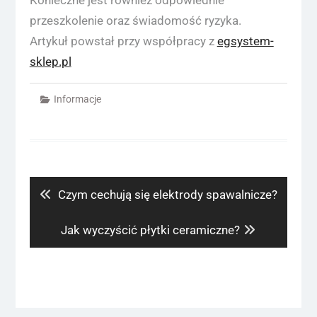
przeszkolenie oraz świadomość ryzyka.
Artykuł powstał przy współpracy z
egsystem-
sklep.pl
Informacje
Nawigacja
wpisu
Previous
Czym cechują się elektrody spawalnicze?
post:
Next
Jak wyczyścić płytki ceramiczne?
post: