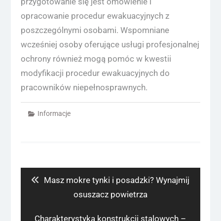
przygotowanie się jest omówienie i
opracowanie procedur ewakuacyjnych z
poszczególnymi osobami. Wspomniane
wcześniej osoby oferujące usługi profesjonalnej
ochrony również mogą pomóc w kwestii
modyfikacji procedur ewakuacyjnych do
pracowników niepełnosprawnych.
Informacje
Nawigacja
wpisu
Previous
Masz mokre tynki i posadzki? Wynajmij
post:
osuszacz powietrza
Next
Charakterystyka konstrukcji stalowych –