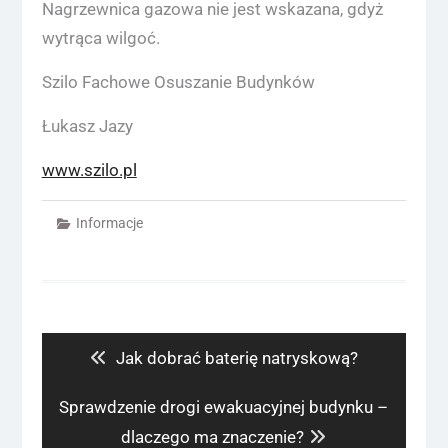
Nagrzewnica gazowa nie jest wskazana, gdyż
wytrąca wilgoć.
Szilo Fachowe Osuszanie Budynków
Łukasz Jazy
www.szilo.pl
Informacje
Nawigacja
wpisu
Previous
Jak dobrać baterię natryskową?
post:
Next
Sprawdzenie drogi ewakuacyjnej budynku –
post:
dlaczego ma znaczenie?