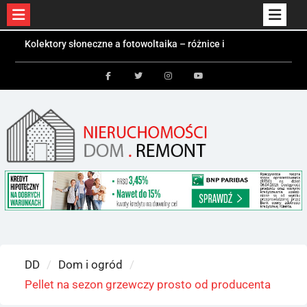
Kolektory słoneczne a fotowoltaika – różnice i
Skip
zastosowania
to
Bezpieczeństwo dzieci i zwierząt w ogrodzie –
jakie ogrodzenie wybrać?
content
Czym jest kontener mieszkalny i kiedy się
Facebook
Twitter
Instagram
Youtube
sprawdzi?
DD
Dom i ogród
Pellet na sezon grzewczy prosto od producenta