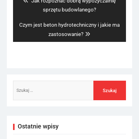
Jak rozpoznać dobrą wypożyczalnię
post:
sprzętu budowlanego?
Next
Czym jest beton hydrotechniczny i jakie ma
post:
zastosowanie?
Szukaj:
Ostatnie wpisy