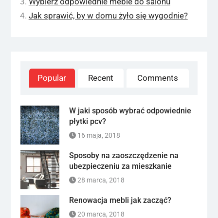
Wybierz odpowiednie meble do salonu
Jak sprawić, by w domu żyło się wygodnie?
Popular
Recent
Comments
W jaki sposób wybrać odpowiednie
płytki pcv?
16 maja, 2018
Sposoby na zaoszczędzenie na
ubezpieczeniu za mieszkanie
28 marca, 2018
Renowacja mebli jak zacząć?
20 marca, 2018