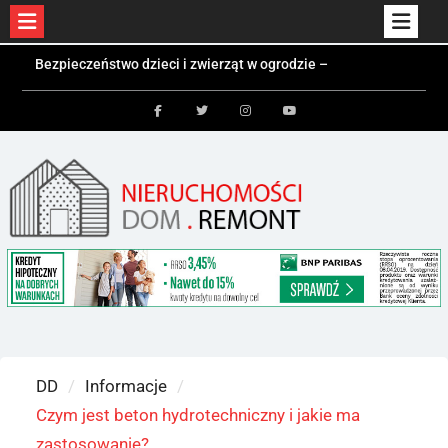
Skip
Bezpieczeństwo dzieci i zwierząt w ogrodzie –
to
jakie ogrodzenie wybrać?
Czym jest kontener mieszkalny i kiedy się
content
sprawdzi?
Facebook
Twitter
Instagram
Youtube
Kolektory słoneczne a fotowoltaika – różnice i
zastosowania
DD
Informacje
Czym jest beton hydrotechniczny i jakie ma
zastosowanie?