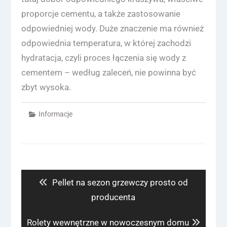
proporcje cementu, a także zastosowanie
odpowiedniej wody. Duże znaczenie ma również
odpowiednia temperatura, w której zachodzi
hydratacja, czyli proces łączenia się wody z
cementem – według zaleceń, nie powinna być
zbyt wysoka.
Informacje
Nawigacja
wpisu
Previous
Pellet na sezon grzewczy prosto od
post:
producenta
Next
Rolety wewnętrzne w nowoczesnym domu