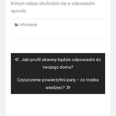
którym należy obchodzić się w odpowiedni
sposób.
Informacje
Nawigacja
wpisu
Previous
Jaki profil okienny będzie odpowiedni do
post:
twojego domu?
Next
Czyszczenie powierzchni parą – co trzeba
post:
wiedzieć?