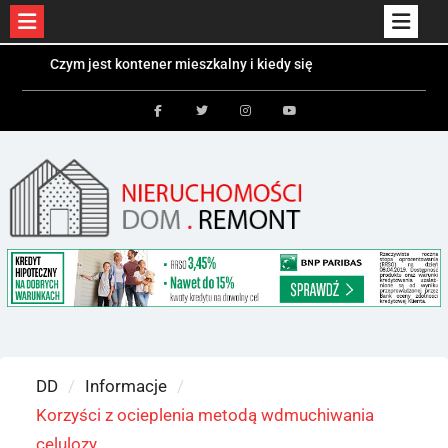
Czym jest kontener mieszkalny i kiedy się
Skip
sprawdzi?
Kolektory słoneczne a fotowoltaika – różnice i
to
zastosowania
content
Bezpieczeństwo dzieci i zwierząt w ogrodzie –
Facebook
Twitter
Instagram
Youtube
jakie ogrodzenie wybrać?
DD
Informacje
Korzyści z ocieplenia metodą wdmuchiwania
celulozy