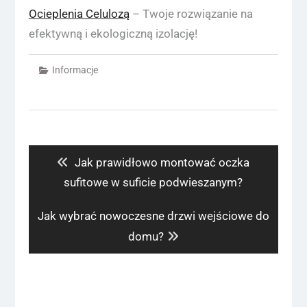
Ocieplenia Celulozą
– Twoje rozwiązanie na
efektywną i ekologiczną izolację!
Informacje
Nawigacja
wpisu
Previous
Jak prawidłowo montować oczka
post:
sufitowe w suficie podwieszanym?
Next
Jak wybrać nowoczesne drzwi wejściowe do
post:
domu?