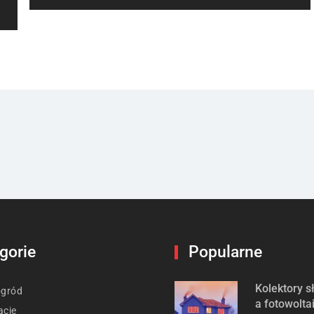
post:
gorie
Popularne
Kolektory 
ogród
a fotowolta
acje