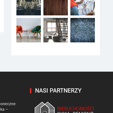
NASI PARTNERZY
słoneczne
ika –