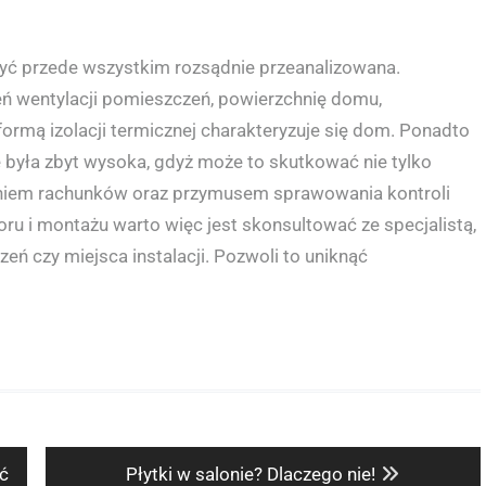
być przede wszystkim rozsądnie przeanalizowana.
ń wentylacji pomieszczeń, powierzchnię domu,
formą izolacji termicznej charakteryzuje się dom. Ponadto
e była zbyt wysoka, gdyż może to skutkować nie tylko
niem rachunków oraz przymusem sprawowania kontroli
ru i montażu warto więc jest skonsultować ze specjalistą,
zeń czy miejsca instalacji. Pozwoli to uniknąć
Next
ć
Płytki w salonie? Dlaczego nie!