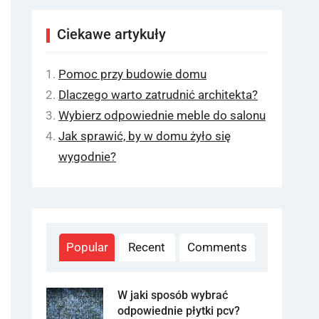
Ciekawe artykuły
Pomoc przy budowie domu
Dlaczego warto zatrudnić architekta?
Wybierz odpowiednie meble do salonu
Jak sprawić, by w domu żyło się
wygodnie?
Popular
Recent
Comments
W jaki sposób wybrać
odpowiednie płytki pcv?