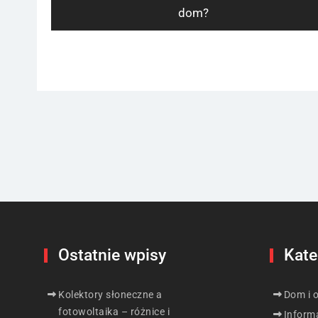
post:
dom?
Ostatnie wpisy
Kate
Kolektory słoneczne a
Dom i 
fotowoltaika – różnice i
Inform