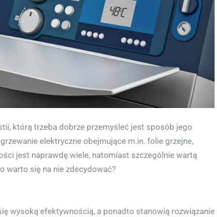
ii, którą trzeba dobrze przemyśleć jest sposób jego
rzewanie elektryczne obejmujące m.in. folie grzejne,
ści jest naprawdę wiele, natomiast szczególnie wartą
go warto się na nie zdecydować?
się wysoką efektywnością, a ponadto stanowią rozwiązanie