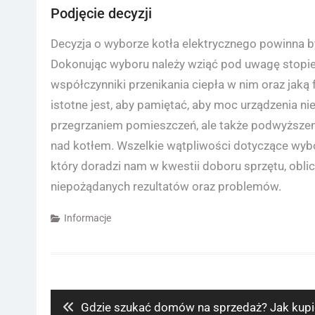
Podjęcie decyzji
Decyzja o wyborze kotła elektrycznego powinna 
Dokonując wyboru należy wziąć pod uwagę stopie
współczynniki przenikania ciepła w nim oraz jaką 
istotne jest, aby pamiętać, aby moc urządzenia ni
przegrzaniem pomieszczeń, ale także podwyższe
nad kotłem. Wszelkie wątpliwości dotyczące wybo
który doradzi nam w kwestii doboru sprzętu, oblic
niepożądanych rezultatów oraz problemów.
Informacje
Nawigacja
wpisu
Previous
Gdzie szukać domów na sprzedaż? Jak kupi