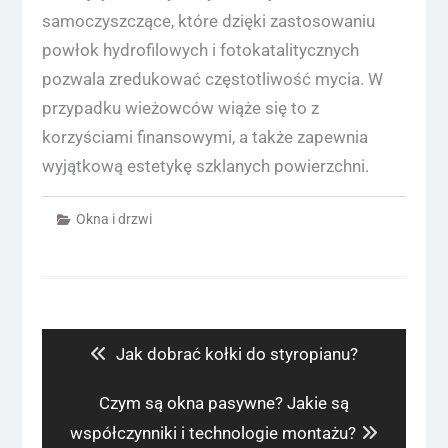
samoczyszczące, które dzięki zastosowaniu
powłok hydrofilowych i fotokatalitycznych
pozwala zredukować częstotliwość mycia. W
przypadku wieżowców wiąże się to z
korzyściami finansowymi, a także zapewnia
wyjątkową estetykę szklanych powierzchni.
Okna i drzwi
Nawigacja
wpisu
Previous
Jak dobrać kołki do styropianu?
post:
Next
Czym są okna pasywne? Jakie są
post:
współczynniki i technologie montażu?