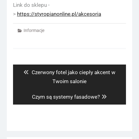
Link do sklepu -
>
https://styropianonline.pl/akcesoria
Informacje
Nawigacja
wpisu
Previous
Czerwony fotel jako ciepły akcent w
post:
Twoim salonie
Next
Czym są systemy fasadowe?
post: