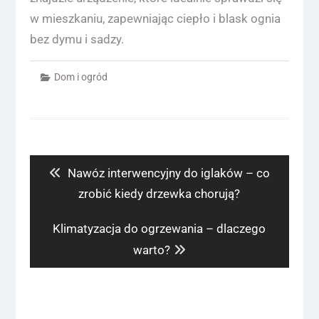
w mieszkaniu, zapewniając ciepło i blask ognia
bez dymu i sadzy.
Dom i ogród
Nawigacja
wpisu
Previous
Nawóz interwencyjny do iglaków – co
post:
zrobić kiedy drzewka chorują?
Next
Klimatyzacja do ogrzewania – dlaczego
post:
warto?