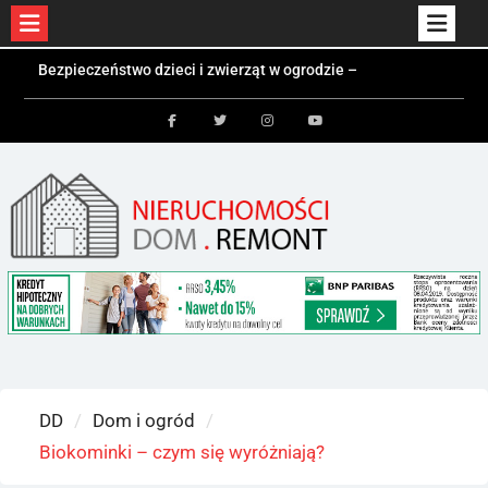
Skip
Bezpieczeństwo dzieci i zwierząt w ogrodzie –
to
jakie ogrodzenie wybrać?
Czym jest kontener mieszkalny i kiedy się
content
sprawdzi?
Facebook
Twitter
Instagram
Youtube
Kolektory słoneczne a fotowoltaika – różnice i
zastosowania
DD
Dom i ogród
Biokominki – czym się wyróżniają?