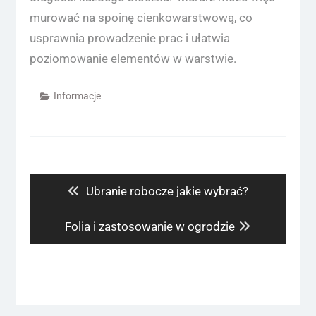
murować na spoinę cienkowarstwową, co
usprawnia prowadzenie prac i ułatwia
poziomowanie elementów w warstwie.
Informacje
Nawigacja
wpisu
Previous
Ubranie robocze jakie wybrać?
post:
Next
Folia i zastosowanie w ogrodzie
post: