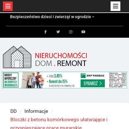
Skip
Czym jest kontener mieszkalny i kiedy się
to
sprawdzi?
Kolektory słoneczne a fotowoltaika – różnice i
content
zastosowania
Facebook
Twitter
Instagram
Youtube
Bezpieczeństwo dzieci i zwierząt w ogrodzie –
jakie ogrodzenie wybrać?
DD
Informacje
Bloczki z betonu komórkowego ułatwiające i
przyspieszające prace murarskie