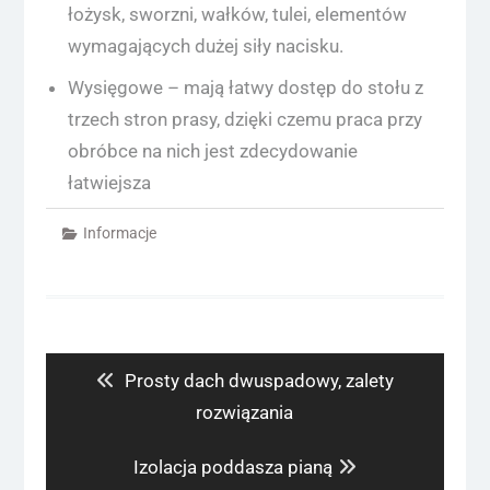
łożysk, sworzni, wałków, tulei, elementów
wymagających dużej siły nacisku.
Wysięgowe – mają łatwy dostęp do stołu z
trzech stron prasy, dzięki czemu praca przy
obróbce na nich jest zdecydowanie
łatwiejsza
Informacje
Nawigacja
wpisu
Previous
Prosty dach dwuspadowy, zalety
post:
rozwiązania
Next
Izolacja poddasza pianą