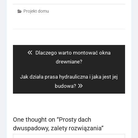
Projekt domu
Nawigacja
wpisu
Previous
Dlaczego warto montować okna
post:
drewniane?
Next
Jak działa prasa hydrauliczna i jaka jest jej
post:
budowa?
One thought on “
Prosty dach
dwuspadowy, zalety rozwiązania
”