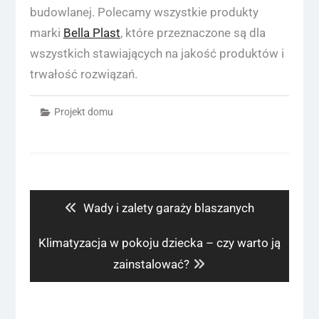
budowlanej. Polecamy wszystkie produkty
marki
Bella Plast
, które przeznaczone są dla
wszystkich stawiających na jakość produktów i
trwałość rozwiązań.
Projekt domu
Nawigacja
wpisu
Previous
Wady i zalety garaży blaszanych
post:
Next
Klimatyzacja w pokoju dziecka – czy warto ją
post:
zainstalować?