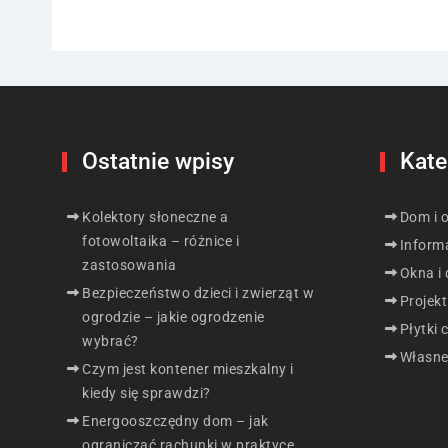
Ostatnie wpisy
Kate
Kolektory słoneczne a
Dom i 
fotowoltaika – różnice i
Inform
zastosowania
Okna i 
Bezpieczeństwo dzieci i zwierząt w
Projek
ogrodzie – jakie ogrodzenie
Płytki 
wybrać?
Własne
Czym jest kontener mieszkalny i
kiedy się sprawdzi?
Energooszczędny dom – jak
ograniczać rachunki w praktyce