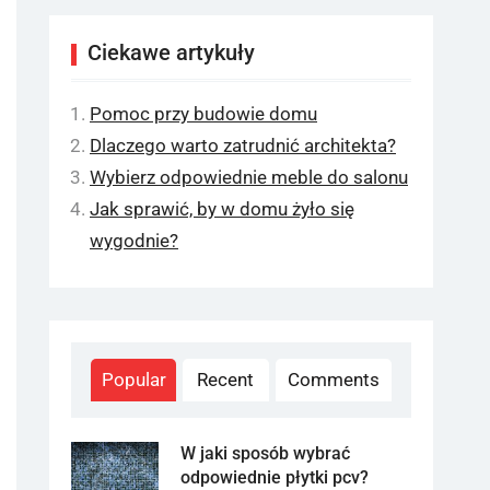
Ciekawe artykuły
Pomoc przy budowie domu
Dlaczego warto zatrudnić architekta?
Wybierz odpowiednie meble do salonu
Jak sprawić, by w domu żyło się
wygodnie?
Popular
Recent
Comments
W jaki sposób wybrać
odpowiednie płytki pcv?