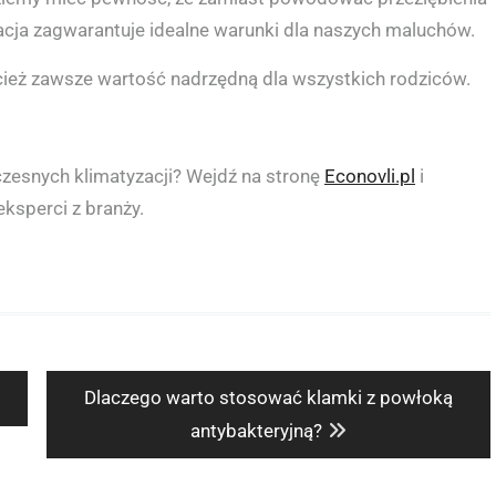
acja zagwarantuje idealne warunki dla naszych maluchów.
cież zawsze wartość nadrzędną dla wszystkich rodziców.
czesnych klimatyzacji? Wejdź na stronę
Econovli.pl
i
ksperci z branży.
Next
Dlaczego warto stosować klamki z powłoką
u
post:
antybakteryjną?