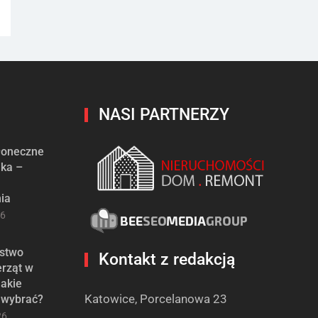
NASI PARTNERZY
słoneczne
ika –
ia
26
stwo
Kontakt z redakcją
erząt w
jakie
Katowice, Porcelanowa 23
 wybrać?
26