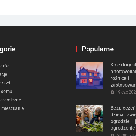
gorie
Popularne
Kolektory 
ogród
a fotowolta
acje
różnice i
drzwi
zastosowan
t domu
19 cze 20
ceramiczne
Bezpieczeń
 mieszkanie
dzieci i zwi
ogrodzie – 
ogrodzenie
24 maj 20