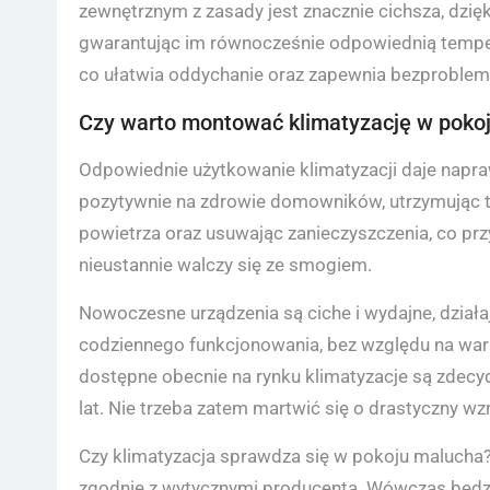
zewnętrznym z zasady jest znacznie cichsza, dzi
gwarantując im równocześnie odpowiednią tempera
co ułatwia oddychanie oraz zapewnia bezproblemow
Czy warto montować klimatyzację w pokoj
Odpowiednie użytkowanie klimatyzacji daje napr
pozytywnie na zdrowie domowników, utrzymując t
powietrza oraz usuwając zanieczyszczenia, co prz
nieustannie walczy się ze smogiem.
Nowoczesne urządzenia są ciche i wydajne, działa
codziennego funkcjonowania, bez względu na waru
dostępne obecnie na rynku klimatyzacje są zdecy
lat. Nie trzeba zatem martwić się o drastyczny wzr
Czy klimatyzacja sprawdza się w pokoju malucha?
zgodnie z wytycznymi producenta. Wówczas będz