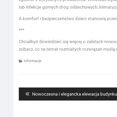
lub infekcje górnych dróg oddechowych, klimatyz
A komfort i bezpieczeństwo dzieci stanowią prze
***
Chciałbyś dowiedzieć się więcej o zaletach nowo
zobacz, co na temat rozmaitych rozwiązań myślą e
Informacje
Nawigacja
wpisu
Previous
Nowoczesna i elegancka elewacja budynk
post: