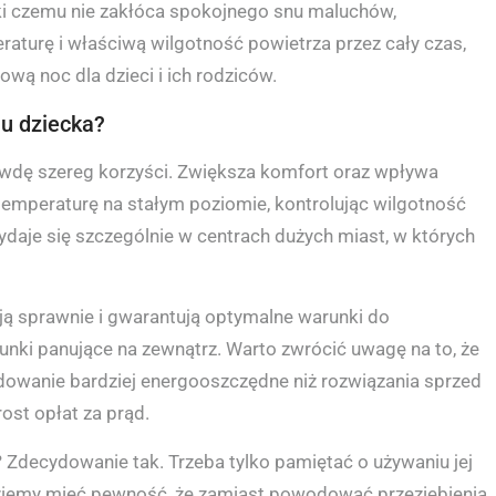
ęki czemu nie zakłóca spokojnego snu maluchów,
turę i właściwą wilgotność powietrza przez cały czas,
ą noc dla dzieci i ich rodziców.
u dziecka?
awdę szereg korzyści. Zwiększa komfort oraz wpływa
emperaturę na stałym poziomie, kontrolując wilgotność
ydaje się szczególnie w centrach dużych miast, w których
ją sprawnie i gwarantują optymalne warunki do
nki panujące na zewnątrz. Warto zwrócić uwagę na to, że
dowanie bardziej energooszczędne niż rozwiązania sprzed
ost opłat za prąd.
 Zdecydowanie tak. Trzeba tylko pamiętać o używaniu jej
iemy mieć pewność, że zamiast powodować przeziębienia