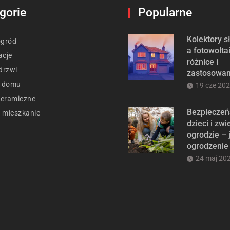
gorie
Popularne
Kolektory 
ogród
a fotowolta
acje
różnice i
drzwi
zastosowan
t domu
19 cze 20
ceramiczne
Bezpieczeń
 mieszkanie
dzieci i zwi
ogrodzie – 
ogrodzenie
24 maj 20