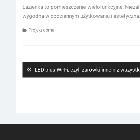
Łazienka to pomieszczenie wielofunkcyjne. Niezale
wygodna w codziennym użytkowaniu i estetyczna
Projekt domu
Nawigacja
wpisu
Previous
LED plus Wi-Fi, czyli żarówki inne niż wszystk
post: