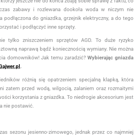
 którzy jeszcze nie do końca zdają sobie sprawę z faktu, co
to czas zabawy i rozlewana dookoła woda w niczym nie
a podłączona do gniazdka, grzejnik elektryczny, a do tego
orzystać i podłączyć inne sprzęty.
 nie tylko zniszczeniem sprzętów AGD. To duże ryzyko
j kosztowną naprawą bądź koniecznością wymiany. Nie można
ycia domowników! Jak temu zaradzić?
Wybierając gniazda
Gajwer.pl
.
edników różnią się opatrzeniem specjalną klapką, która
oni zatem przed wodą, wilgocią, zalaniem oraz rozmaitymi
ości korzystania z gniazdka. To niedrogie akcesorium jest
 nie postawić.
czas sezonu jesienno-zimowego, jednak przez co najmniej