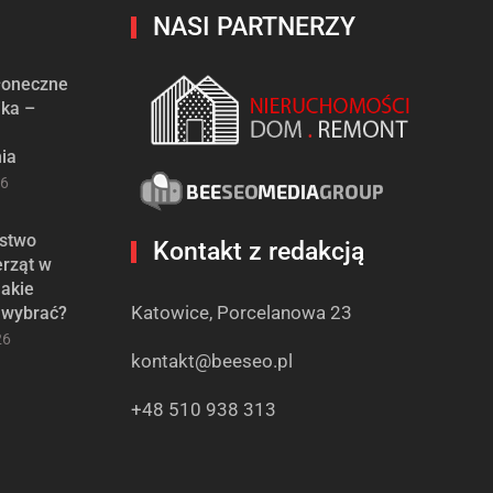
NASI PARTNERZY
słoneczne
ika –
ia
26
stwo
Kontakt z redakcją
erząt w
jakie
Katowice, Porcelanowa 23
 wybrać?
26
kontakt@beeseo.pl
+48 510 938 313