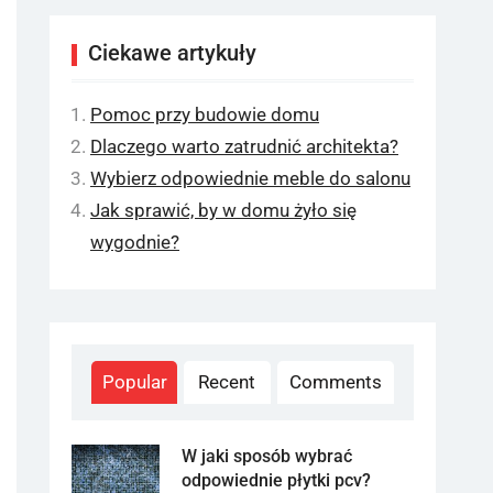
Ciekawe artykuły
Pomoc przy budowie domu
Dlaczego warto zatrudnić architekta?
Wybierz odpowiednie meble do salonu
Jak sprawić, by w domu żyło się
wygodnie?
Popular
Recent
Comments
W jaki sposób wybrać
odpowiednie płytki pcv?