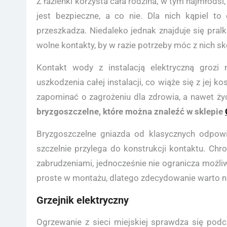
Z łazienki korzysta cała rodzina, w tym najmłodsi,
jest bezpieczne, a co nie. Dla nich kąpiel 
przeszkadza. Niedaleko jednak znajduje się pralk
wolne kontakty, by w razie potrzeby móc z nich sk
Kontakt wody z instalacją elektryczną grozi
uszkodzenia całej instalacji, co wiąże się z je
zapominać o zagrożeniu dla zdrowia, a nawet ż
bryzgoszczelne, które można znaleźć w sklepie
Bryzgoszczelne gniazda od klasycznych odpowi
szczelnie przylega do konstrukcji kontaktu. Chr
zabrudzeniami, jednocześnie nie ogranicza możliw
proste w montażu, dlatego zdecydowanie warto na
Grzejnik elektryczny
Ogrzewanie z sieci miejskiej sprawdza się pod