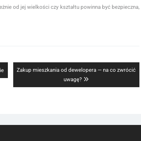
żnie od jej wielkości czy kształtu powinna być bezpieczna,
.
Next
Zakup mieszkania od dewelopera — na co zwrócić
ie
post:
uwagę?