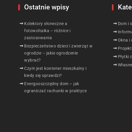
Ostatnie wpisy
Kate
Kolektory słoneczne a
Dom i 
fotowoltaika – różnice i
Inform
zastosowania
Okna i 
Bezpieczeństwo dzieci i zwierząt w
Projek
ogrodzie – jakie ogrodzenie
Płytki 
wybrać?
Własne
Czym jest kontener mieszkalny i
kiedy się sprawdzi?
Energooszczędny dom – jak
ograniczać rachunki w praktyce