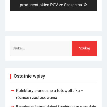
post:
producent okien PCV ze Szczecina
Szukaj:
Ostatnie wpisy
Kolektory słoneczne a fotowoltaika –
różnice i zastosowania
Bezpieczeństwo dzieci i zwierząt w ogrodzie