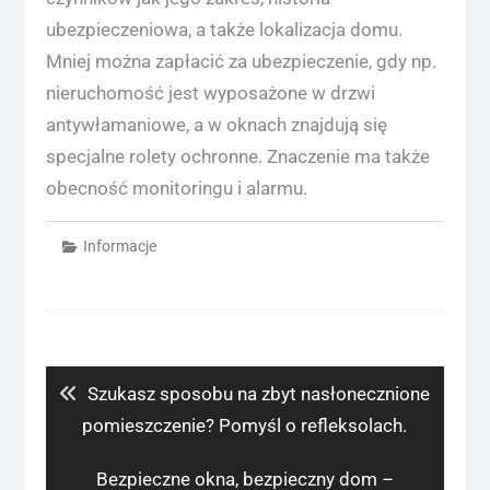
ubezpieczeniowa, a także lokalizacja domu.
Mniej można zapłacić za ubezpieczenie, gdy np.
nieruchomość jest wyposażone w drzwi
antywłamaniowe, a w oknach znajdują się
specjalne rolety ochronne. Znaczenie ma także
obecność monitoringu i alarmu.
Informacje
Nawigacja
wpisu
Previous
Szukasz sposobu na zbyt nasłonecznione
post:
pomieszczenie? Pomyśl o refleksolach.
Next
Bezpieczne okna, bezpieczny dom –