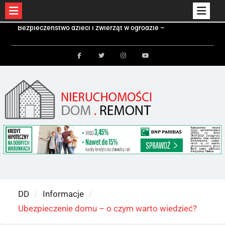
Skip
Czym jest kontener mieszkalny i kiedy się
to
sprawdzi?
Kolektory słoneczne a fotowoltaika – różnice i
content
zastosowania
Facebook
Twitter
Instagram
Youtube
Bezpieczeństwo dzieci i zwierząt w ogrodzie –
jakie ogrodzenie wybrać?
DD
Informacje
Ubezpieczenie domu – o czym warto wiedzieć?