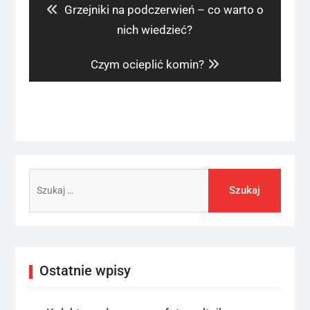
Previous
Grzejniki na podczerwień – co warto o
post:
nich wiedzieć?
Next
Czym ocieplić komin?
post:
Szukaj:
Ostatnie wpisy