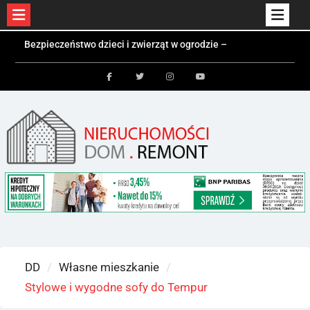
Skip
Bezpieczeństwo dzieci i zwierząt w ogrodzie –
to
jakie ogrodzenie wybrać?
Czym jest kontener mieszkalny i kiedy się
content
sprawdzi?
Facebook
Twitter
Instagram
Youtube
Kolektory słoneczne a fotowoltaika – różnice i
zastosowania
DD
Własne mieszkanie
Stylowe i wygodne sofy do Tempur