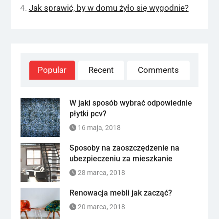
Jak sprawić, by w domu żyło się wygodnie?
Popular
Recent
Comments
W jaki sposób wybrać odpowiednie
płytki pcv?
16 maja, 2018
Sposoby na zaoszczędzenie na
ubezpieczeniu za mieszkanie
28 marca, 2018
Renowacja mebli jak zacząć?
20 marca, 2018