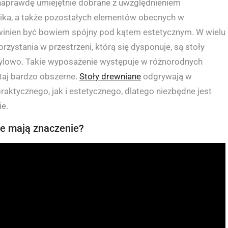
 naprawdę umiejętnie dobrane z uwzględnieniem
nika, a także pozostałych elementów obecnych w
owinien być bowiem spójny pod kątem estetycznym. W wielu
ystania w przestrzeni, którą się dysponuje, są stoły
tylowo. Takie wyposażenie występuje w różnorodnych
taj bardzo obszerne.
Stoły drewniane
odgrywają w
praktycznego, jak i estetycznego, dlatego niezbędne jest
e.
ne mają znaczenie?