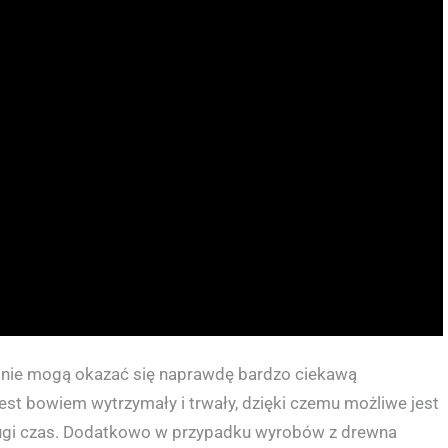
otnie mogą okazać się naprawdę bardzo ciekawą
est bowiem wytrzymały i trwały, dzięki czemu możliwe jest
ługi czas. Dodatkowo w przypadku wyrobów z drewna