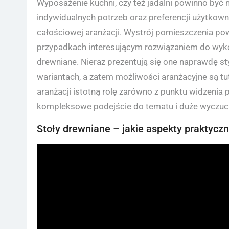
Wyposażenie kuchni, czy też jadalni powinno być
indywidualnych potrzeb oraz preferencji użytkow
całościowej aranżacji. Wystrój pomieszczenia p
przypadkach interesującym rozwiązaniem do wykorz
drewniane. Nieraz prezentują się one naprawdę s
wariantach, a zatem możliwości aranżacyjne są tu
aranżacji istotną rolę zarówno z punktu widzenia 
kompleksowe podejście do tematu i duże wyczuci
Stoły drewniane – jakie aspekty praktycz