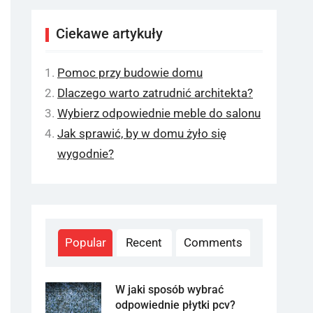
Ciekawe artykuły
Pomoc przy budowie domu
Dlaczego warto zatrudnić architekta?
Wybierz odpowiednie meble do salonu
Jak sprawić, by w domu żyło się
wygodnie?
Popular
Recent
Comments
W jaki sposób wybrać
odpowiednie płytki pcv?