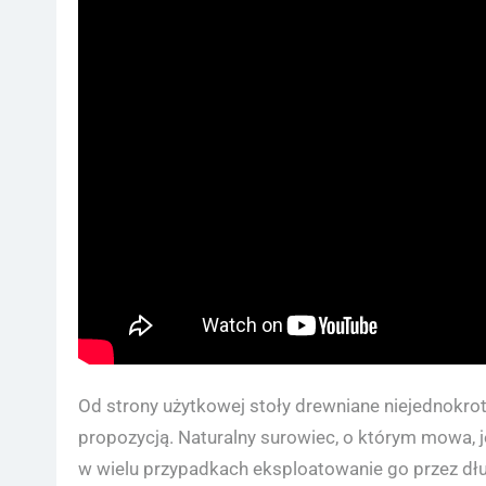
Od strony użytkowej stoły drewniane niejednokr
propozycją. Naturalny surowiec, o którym mowa, j
w wielu przypadkach eksploatowanie go przez d