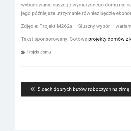
wybudowanie naszego wymarzonego domu nie nadw
jego późniejsze utrzymanie również będzie ekono
Zdjęcie: Projekt M262a – Słuszny wybór – wariant
Tekst sponsorowany: Gotowe
projekty domów z 
Projekt domu
Nawigacja
wpisu
Previous
5 cech dobrych butów roboczych na zimę
post: