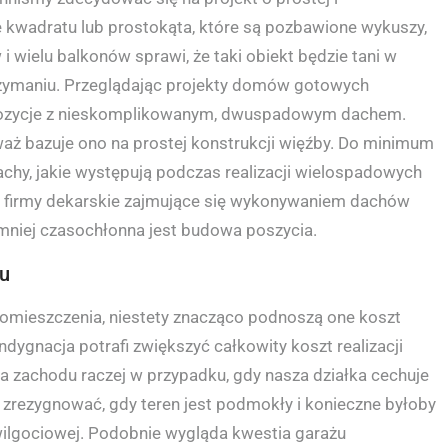
 kwadratu lub prostokąta, które są pozbawione wykuszy,
 wielu balkonów sprawi, że taki obiekt będzie tani w
rzymaniu. Przeglądając projekty domów gotowych
ozycje z nieskomplikowanym, dwuspadowym dachem.
waż bazuje ono na prostej konstrukcji więźby. Do minimum
chy, jakie występują podczas realizacji wielospadowych
że firmy dekarskie zajmujące się wykonywaniem dachów
i mniej czasochłonna jest budowa poszycia.
żu
pomieszczenia, niestety znacząco podnoszą one koszt
dygnacja potrafi zwiększyć całkowity koszt realizacji
a zachodu raczej w przypadku, gdy nasza działka cechuje
t zrezygnować, gdy teren jest podmokły i konieczne byłoby
wwilgociowej. Podobnie wygląda kwestia garażu