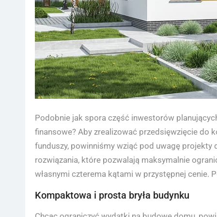
Podobnie jak spora część inwestorów planujący
finansowe? Aby zrealizować przedsięwzięcie do 
funduszy, powinniśmy wziąć pod uwagę projekty
rozwiązania, które pozwalają maksymalnie ogranic
własnymi czterema kątami w przystępnej cenie.
Kompaktowa i prosta bryła budynku
Chcąc ograniczyć wydatki na budowę domu, powin