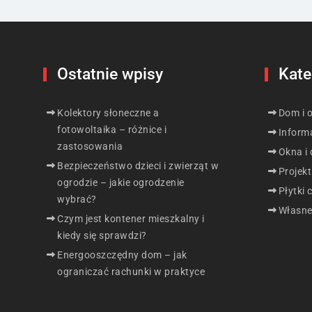
Ostatnie wpisy
Kate
Kolektory słoneczne a
Dom i 
fotowoltaika – różnice i
Inform
zastosowania
Okna i 
Bezpieczeństwo dzieci i zwierząt w
Projek
ogrodzie – jakie ogrodzenie
Płytki 
wybrać?
Własne
Czym jest kontener mieszkalny i
kiedy się sprawdzi?
Energooszczędny dom – jak
ograniczać rachunki w praktyce