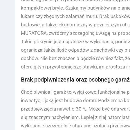
kompaktowej bryle. Szukajmy budynków na planie
lukarn czy zbędnych załamań muru. Brak uskoków i
budowie, a także ekonomiczny w późniejszym ut
MURATORA, zwróćmy szczególną uwagę na prop
Takie pokrycie jest najtańsze w wykonaniu, ponie
ogranicza także ilość odpadów z dachówki czy bla
dachów. Nie bez znaczenia będzie również fakt, 
oferują tym przystępniejsze stawki, im prostsza 
Brak podpiwniczenia oraz osobnego gara
Choć piwnica i garaż to wyjątkowo funkcjonalne 
inwestycji, jaką jest budowa domu. Podziemna kon
przedsięwzięcia nawet o 30 %. Może być ona wart
się znacznym nachyleniem. Lepiej z niej natomias
wykonanie szczególnie starannej izolacji przeci