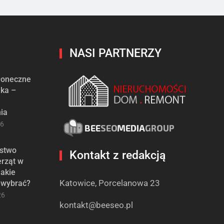
NASI PARTNERZY
słoneczne
ika –
ia
26
stwo
Kontakt z redakcją
erząt w
jakie
Katowice, Porcelanowa 23
 wybrać?
26
kontakt@beeseo.pl