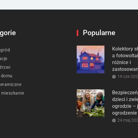
gorie
Popularne
Kolektory 
ogród
a fotowolta
acje
różnice i
drzwi
zastosowan
t domu
19 cze 20
ceramiczne
Bezpieczeń
 mieszkanie
dzieci i zwi
ogrodzie – 
ogrodzenie
24 maj 20