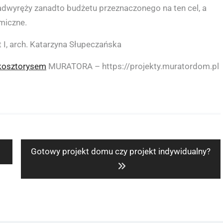
yręży zanadto budżetu przeznaczonego na ten cel, a
miczne.
 I, arch. Katarzyna Słupeczańska
kosztorysem
MURATORA – https://projekty.muratordom.pl
Next
Gotowy projekt domu czy projekt indywidualny?
post: