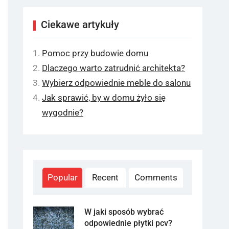
Ciekawe artykuły
Pomoc przy budowie domu
Dlaczego warto zatrudnić architekta?
Wybierz odpowiednie meble do salonu
Jak sprawić, by w domu żyło się
wygodnie?
Popular
Recent
Comments
W jaki sposób wybrać
odpowiednie płytki pcv?