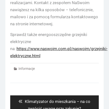
realizacjami. Kontakt z zespołem NaSwoim
nawiążesz na kilka sposobów – telefonicznie,
mailowo i za pomocą formularza kontaktowego
na stronie internetowej.
Sprawdź także energooszczędne grzejniki
elektryczne
na:
https://www.naswoim.com.pl/naswoim/grzejniki-
elektryczne.html
Informacje
Nawigacja
wpisu
Previous
Klimatyzator do mieszkania – na co
post:
zwrócić uwagę przy zakupie?