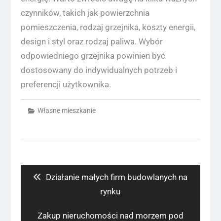
czynników, takich jak powierzchnia
pomieszczenia, rodzaj grzejnika, koszty energii,
design i styl oraz rodzaj paliwa. Wybór
odpowiedniego grzejnika powinien być
dostosowany do indywidualnych potrzeb i
preferencji użytkownika.
Własne mieszkanie
Nawigacja
wpisu
Previous
Działanie małych firm budowlanych na
post:
rynku
Next
Zakup nieruchomości nad morzem pod