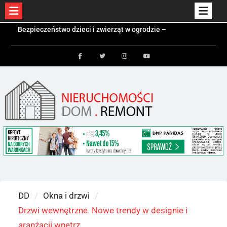
Skip
Czym jest kontener mieszkalny i kiedy się
to
sprawdzi?
Kolektory słoneczne a fotowoltaika – różnice i
content
zastosowania
Facebook
Twitter
Instagram
Youtube
Bezpieczeństwo dzieci i zwierząt w ogrodzie –
jakie ogrodzenie wybrać?
DD
Okna i drzwi
Drzwi wewnętrzne. Nowe trendy w designie i
aranżacji wnętrz