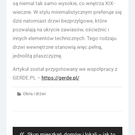
są niemal tak samo wysokie, co wnętrza XIX-
wieczne. W stylu minimalistycznym preferuje się
dziś natomiast drzwi bezprzylgowe, które
pozwalają na ukrycie zawiasów, ościeżnic i
innych elementów technicznych. Tego rodzaju
drzwi wewnętrzne stanowią więc pełną,
jednolitą płaszczyznę.
Artykuł został przygotowany we współpracy z
GERDE.PL –
https://gerde.pl/
Okna i drzwi
Nawigacja
wpisu
Previous
Skup mieszkań, domów i lokali – jak to