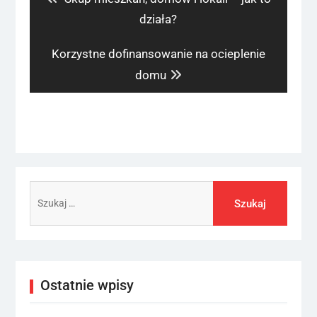
post:
działa?
Next
Korzystne dofinansowanie na ocieplenie
post:
domu
Szukaj:
Ostatnie wpisy