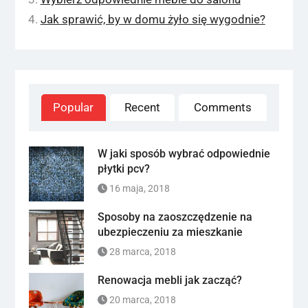
Jak sprawić, by w domu żyło się wygodnie?
Popular
Recent
Comments
W jaki sposób wybrać odpowiednie
płytki pcv?
16 maja, 2018
Sposoby na zaoszczędzenie na
ubezpieczeniu za mieszkanie
28 marca, 2018
Renowacja mebli jak zacząć?
20 marca, 2018