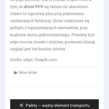
tym, że
drzwi PCV
są tańsze niż aluminium.
Zatem to ogromny plus przy planowaniu
wydawanych funduszy. Drzwi wejściowe są
jednym z najważniejszych elementów, przy
budowie domu jednorodzinnego. Powinny być
więc mocne, trwałe i stylowe, ponieważ dzisiaj
wygląd jest też bardzo istotny.
źródło zdjęć: freepik.com
Okna i drzwi
Nawigacja
wpisu
Previous
Palety – ważny element transportu