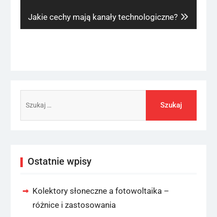
post:
Next
Jakie cechy mają kanały technologiczne?
post:
Szukaj:
Ostatnie wpisy
Kolektory słoneczne a fotowoltaika –
różnice i zastosowania