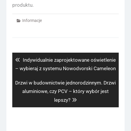
produktu.
Informacje
Nawigacja
wpisu
Previous
Indywidualnie zaprojektowane oświetlenie
post:
– wybieraj z systemu Nowodvorski Cameleon
Next
Drzwi w budownictwie jednorodzinnym. Drzwi
post:
aluminiowe, czy PCV – który wybór jest
lepszy?