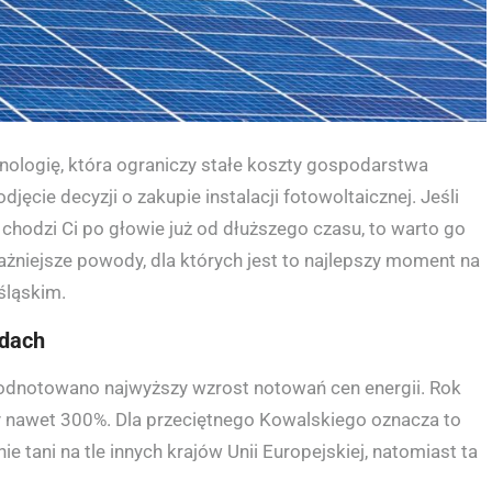
nologię, która ograniczy stałe koszty gospodarstwa
cie decyzji o zakupie instalacji fotowoltaicznej. Jeśli
 chodzi Ci po głowie już od dłuższego czasu, to warto go
ażniejsze powody, dla których jest to najlepszy moment na
śląskim.
łdach
m odnotowano najwyższy wzrost notowań cen energii. Rok
y nawet 300%. Dla przeciętnego Kowalskiego oznacza to
ie tani na tle innych krajów Unii Europejskiej, natomiast ta