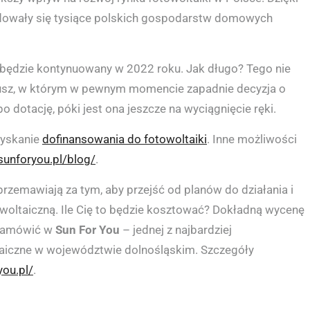
cydowały się tysiące polskich gospodarstw domowych
 będzie kontynuowany w 2022 roku. Jak długo? Tego nie
iusz, w którym w pewnym momencie zapadnie decyzja o
dotację, póki jest ona jeszcze na wyciągnięcie ręki.
uzyskanie
dofinansowania do fotowoltaiki
. Inne możliwości
/sunforyou.pl/blog/
.
zemawiają za tym, aby przejść od planów do działania i
woltaiczną. Ile Cię to będzie kosztować? Dokładną wycenę
 zamówić w
Sun For You
– jednej z najbardziej
aiczne w województwie dolnośląskim. Szczegóły
you.pl/
.