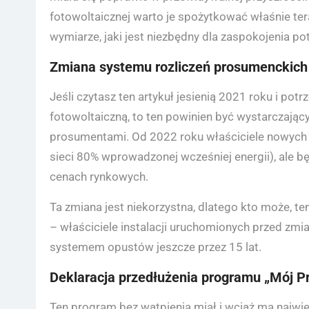
fotowoltaicznej warto je spożytkować właśnie ter
wymiarze, jaki jest niezbędny dla zaspokojenia
Zmiana systemu rozliczeń prosumenckich
Jeśli czytasz ten artykuł jesienią 2021 roku i pot
fotowoltaiczną, to ten powinien być wystarczając
prosumentami. Od 2022 roku właściciele nowych in
sieci 80% wprowadzonej wcześniej energii), ale
cenach rynkowych.
Ta zmiana jest niekorzystna, dlatego kto może, t
– właściciele instalacji uruchomionych przed zmi
systemem opustów jeszcze przez 15 lat.
Deklaracja przedłużenia programu „Mój P
Ten program bez wątpienia miał i wciąż ma najwię