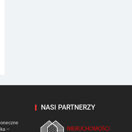
NASI PARTNERZY
słoneczne
ika –