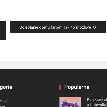
Next
Ocieplanie domu farbą? Tak, to możliwe
post:
gorie
Popularne
Kolektory 
ogród
a fotowolta
acje