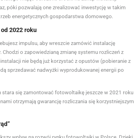
az, póki pozwalają one zrealizować inwestycję w takim
 potrzeb energetycznych gospodarstwa domowego.
 od 2022 roku
rzebujesz impulsu, aby wreszcie zamówić instalację
y. Chodzi o zapowiedzianą zmianę systemu rozliczeń z
stalacji nie będą już korzystać z opustów (pobieranie z
 będą sprzedawać nadwyżki wyprodukowanej energii po
en stara się zamontować fotowoltaikę jeszcze w 2021 roku
anami otrzymają gwarancję rozliczania się korzystniejszym
rąd”
kszy wpływ na rozwój rynku fotowoltaiki w Polsce. Dzięki