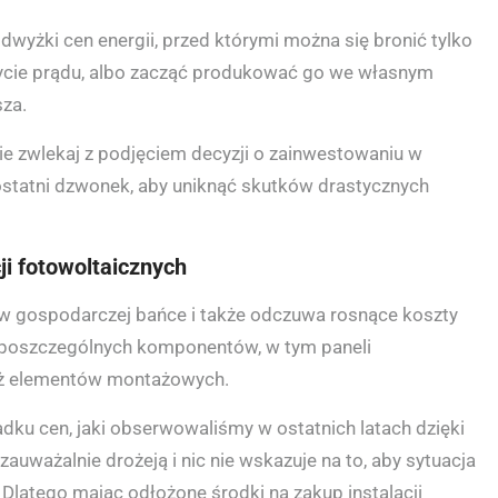
dwyżki cen energii, przed którymi można się bronić tylko
życie prądu, albo zacząć produkować go we własnym
sza.
nie zwlekaj z podjęciem decyzji o zainwestowaniu w
to ostatni dzwonek, aby uniknąć skutków drastycznych
i fotowoltaicznych
 w gospodarczej bańce i także odczuwa rosnące koszty
ny poszczególnych komponentów, w tym paneli
też elementów montażowych.
dku cen, jaki obserwowaliśmy w ostatnich latach dzięki
 zauważalnie drożeją i nic nie wskazuje na to, aby sytuacja
 Dlatego mając odłożone środki na zakup instalacji