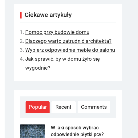
Ciekawe artykuły
Pomoc przy budowie domu
Dlaczego warto zatrudnić architekta?
Wybierz odpowiednie meble do salonu
Jak sprawić, by w domu żyło się
wygodnie?
Popular
Recent
Comments
W jaki sposób wybrać
odpowiednie płytki pcv?