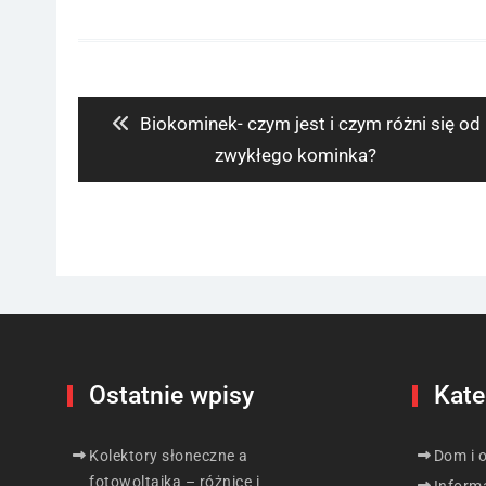
Nawigacja
wpisu
Previous
Biokominek- czym jest i czym różni się od
post:
zwykłego kominka?
Ostatnie wpisy
Kate
Kolektory słoneczne a
Dom i 
fotowoltaika – różnice i
Inform