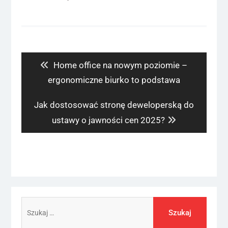
Nawigacja
wpisu
Previous
Home office na nowym poziomie –
post:
ergonomiczne biurko to podstawa
Next
Jak dostosować stronę deweloperską do
post:
ustawy o jawności cen 2025?
Szukaj: