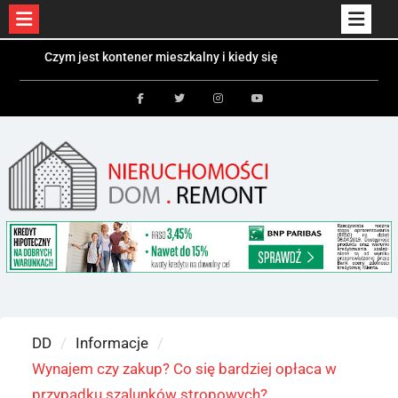
Skip
Czym jest kontener mieszkalny i kiedy się
to
sprawdzi?
Kolektory słoneczne a fotowoltaika – różnice i
content
zastosowania
Facebook
Twitter
Instagram
Youtube
Bezpieczeństwo dzieci i zwierząt w ogrodzie –
jakie ogrodzenie wybrać?
DD
Informacje
Wynajem czy zakup? Co się bardziej opłaca w
przypadku szalunków stropowych?