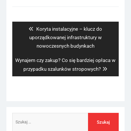
Nawigacja
wpisu
Previous
Koryta instalacyjne – klucz do
post:
uporządkowanej infrastruktury w
nowoczesnych budynkach
Next
Wynajem czy zakup? Co się bardziej opłaca w
post:
przypadku szalunków stropowych?
Szukaj: