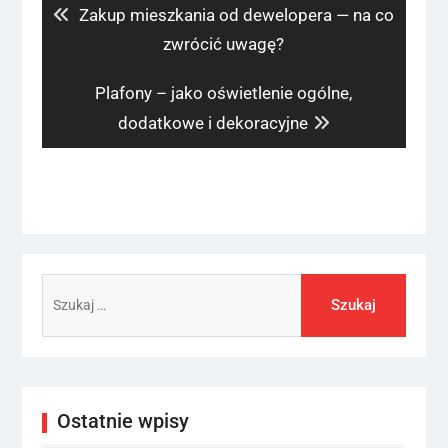
Previous
Zakup mieszkania od dewelopera — na co
post:
zwrócić uwagę?
Next
Plafony – jako oświetlenie ogólne,
post:
dodatkowe i dekoracyjne
Szukaj:
Ostatnie wpisy