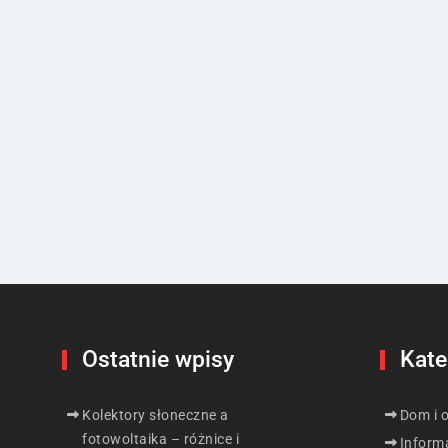
Ostatnie wpisy
Kate
Kolektory słoneczne a
Dom i 
fotowoltaika – różnice i
Inform