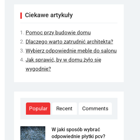
Ciekawe artykuły
Pomoc przy budowie domu
Dlaczego warto zatrudnić architekta?
Wybierz odpowiednie meble do salonu
Jak sprawić, by w domu żyło się
wygodnie?
Popular
Recent
Comments
W jaki sposób wybrać
odpowiednie płytki pcv?