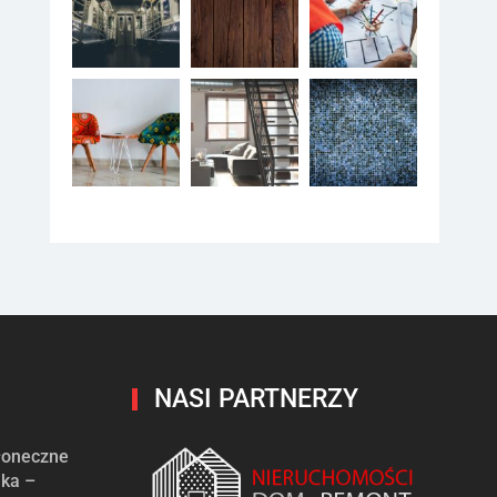
NASI PARTNERZY
słoneczne
ika –