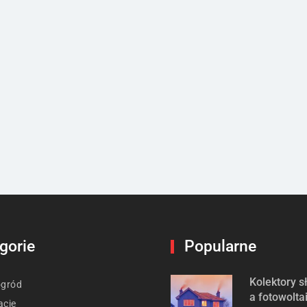
gorie
Popularne
Kolektory 
ogród
a fotowolta
acje