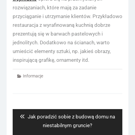
rozwiązaniach, które mają za zadanie
przyciąganie i utrzymanie klientów. Przykładowo
restauracja z wyrafinowaną kuchnią dobrze
prezentują się w barwach pastelowych i
jednolitych. Dodatkowo na ścianach, warto
umieścić elementy sztuki, np. jakieś obrazy,
inspirującą grafikę, ornamenty itd.
Informacje
Nawigacja
wpisu
Previous
Jak poradzić sobie z budową domu na
post:
niestabilnym gruncie?