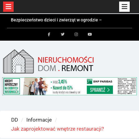
Skip
Bezpieczeństwo dzieci i zwierząt w ogrodzie –
to
jakie ogrodzenie wybrać?
Czym jest kontener mieszkalny i kiedy się
content
sprawdzi?
Facebook
Twitter
Instagram
Youtube
Kolektory słoneczne a fotowoltaika – różnice i
zastosowania
DD
Informacje
Jak zaprojektować wnętrze restauracji?